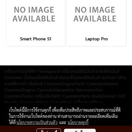
Smart Phone S1
Laptop Pro
เครื่องกำเนิดไฟฟ้า Fleetguard เครื่องยนต์คัมมินส์ อะไหล่คัมมินส์
Cummins น้ำมันเครื่องคัมมินส์ ซ่อมเครื่องยนต์คัมมินส์ GenSet ไส้กร
องฟลีทการ์ด คัมมินส์ CumminsEngineParts CumminsGenset
CumminsEngine CumminsGenerator GeneratorSet
CumminsTurbo เครื่องปั่นไฟฟ้า CumminsParts BaifaGenset GAC
Murphy Datcon Holset GatesHose เครื่องยนต์ดีเซล
เครื่องcumminsมือสอง เครื่องคัมมิ่นส์มือสอง LoveCumminsEngine
เว็บไซต์นี้มีการใช้งานคุกกี้ เพื่อเพิ่มประสิทธิภาพและประสบการณ์ที่ดี
CumminsByCYT
ในการใช้งานเว็บไซต์ของท่าน ท่านสามารถอ่านรายละเอียดเพิ่มเติม
© Copyright 2018 All Rights Reserved เครื่องยนต์คัมมินส์.com
ได้ที่
นโยบายความเป็นส่วนตัว
และ
นโยบายคุกกี้
ผู้เข้าชมทั้งหมด
359,437