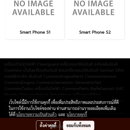
Smart Phone S1
Smart Phone S2
เครื่องกำเนิดไฟฟ้า Fleetguard เครื่องยนต์คัมมินส์ อะไหล่คัมมินส์
Cummins น้ำมันเครื่องคัมมินส์ ซ่อมเครื่องยนต์คัมมินส์ GenSet ไส้กร
องฟลีทการ์ด คัมมินส์ CumminsEngineParts CumminsGenset
CumminsEngine CumminsGenerator GeneratorSet
CumminsTurbo เครื่องปั่นไฟฟ้า CumminsParts BaifaGenset GAC
Murphy Datcon Holset GatesHose เครื่องยนต์ดีเซล
เครื่องcumminsมือสอง เครื่องคัมมิ่นส์มือสอง LoveCumminsEngine
เว็บไซต์นี้มีการใช้งานคุกกี้ เพื่อเพิ่มประสิทธิภาพและประสบการณ์ที่ดี
CumminsByCYT
ในการใช้งานเว็บไซต์ของท่าน ท่านสามารถอ่านรายละเอียดเพิ่มเติม
© Copyright 2018 All Rights Reserved เครื่องยนต์คัมมินส์.com
ได้ที่
นโยบายความเป็นส่วนตัว
และ
นโยบายคุกกี้
ผู้เข้าชมทั้งหมด
359,465
ตั้งค่าคุกกี้
ยอมรับทั้งหมด
สั่งซื้อสินค้า