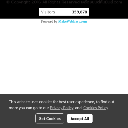
© Copyright 2018 All Rights Reserved เครื่องยนต์คัมมินส์.com
Visitors
359,878
Powered by
MakeWebEasy.com
This website uses cookies for best user experience, to find out
more you can go to our
Privacy Policy
and
Cookies Policy
Set Cookies
Accept All