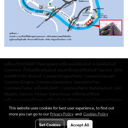
เครื่องกำเนิดไฟฟ้า Fleetguard เครื่องยนต์คัมมินส์ อะไหล่คัมมินส์
Cummins น้ำมันเครื่องคัมมินส์ ซ่อมเครื่องยนต์คัมมินส์ GenSet ไส้กร
องฟลีทการ์ด คัมมินส์ CumminsEngineParts CumminsGenset
CumminsEngine CumminsGenerator GeneratorSet
CumminsTurbo เครื่องปั่นไฟฟ้า CumminsParts BaifaGenset GAC
Murphy Datcon Holset GatesHose เครื่องยนต์ดีเซล
เครื่องcumminsมือสอง เครื่องคัมมิ่นส์มือสอง LoveCumminsEngine
CumminsByCYT
This website uses cookies for best user experience, to find out
© Copyright 2018 All Rights Reserved เครื่องยนต์คัมมินส์.com
more you can go to our
Privacy Policy
and
Cookies Policy
Visitors
359,575
Set Cookies
Accept All